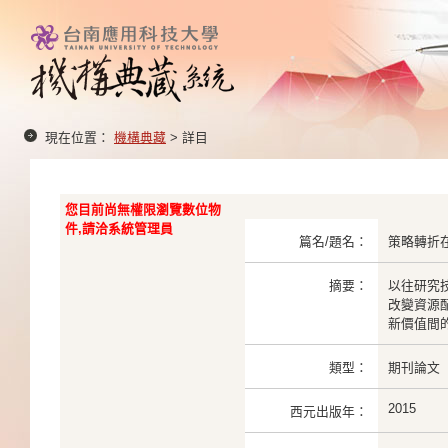
現在位置：
機構典藏
> 詳目
您目前尚無權限瀏覽數位物
件,請洽系統管理員
篇名/題名：
策略轉折
摘要：
以往研究
改變資源
新價值間的
類型：
期刊論文
2015
西元出版年：