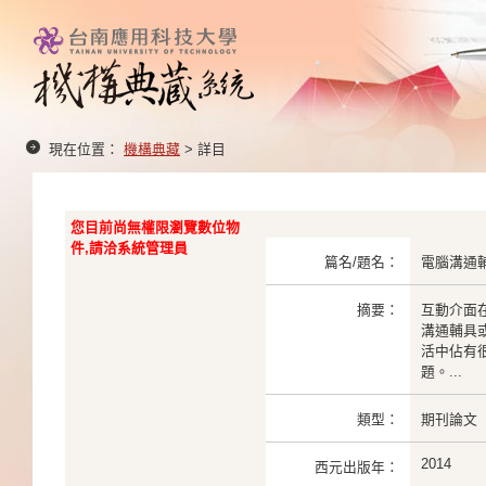
現在位置：
機構典藏
> 詳目
您目前尚無權限瀏覽數位物
件,請洽系統管理員
篇名/題名：
電腦溝通
摘要：
互動介面
溝通輔具
活中佔有
題。...
類型：
期刊論文
2014
西元出版年：