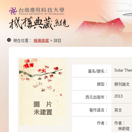
現在位置：
機構典藏
> 詳目
Solar The
篇名/題名：
類型：
期刊論文
2013
西元出版年：
著作語言：
英文
作者：
作者：
林蔚珉