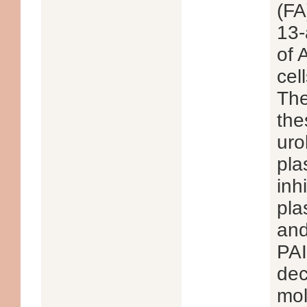
(FA
13-
of 
cel
The
the
uro
pla
inh
pla
an
PAI
dec
mol