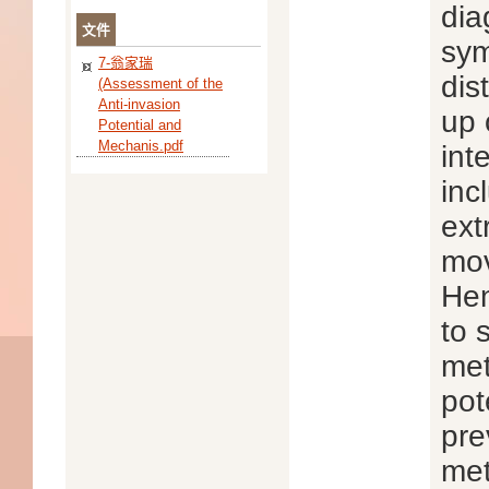
dia
文件
sym
7-翁家瑞
dis
(Assessment of the
Anti-invasion
up 
Potential and
Mechanis.pdf
int
inc
ext
mov
Hen
to 
met
pot
pre
met