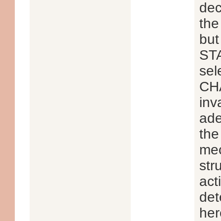
dec
the
but
STA
sel
CHA
inv
ade
the
mec
str
act
det
her