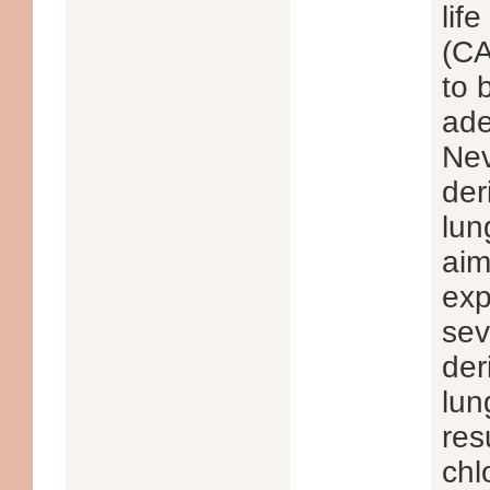
lif
(CA
to 
ade
Nev
der
lun
aim
exp
sev
der
lun
res
chl