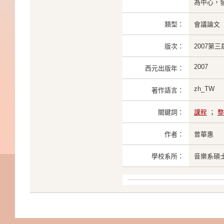
為中心，
類型：
會議論文
版次：
2007第
2007
西元出版年：
zh_TW
著作語言：
關鍵詞：
課程
；
整
作者：
曾華惠
學校系所：
音樂系碩