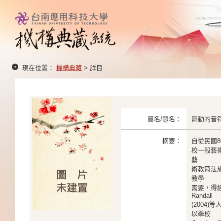
現在位置：
機構典藏
> 詳目
篇名/題名：
舞動的音
摘要：
自從民國8
校一般藝
藝
術教育法
教學
需要，得經主
Randall
(2004
以學校