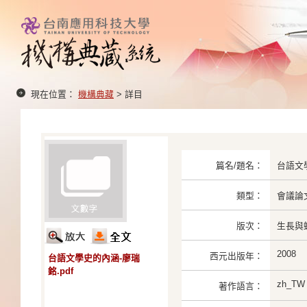
現在位置：
機構典藏
> 詳目
篇名/題名：
台語文
類型：
會議論
版次：
生長與蛻
2008
西元出版年：
台語文學史的內涵-廖瑞
銘.pdf
zh_TW
著作語言：