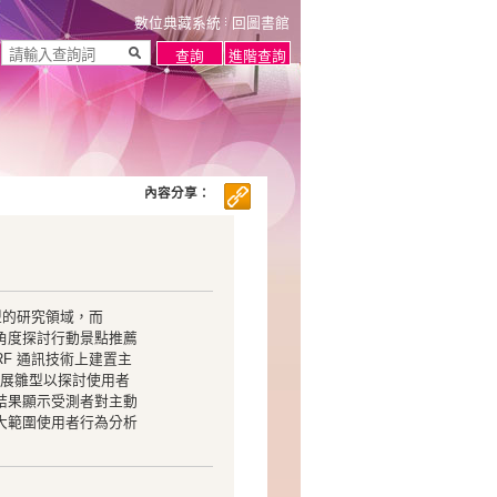
數位典藏系統
回圖書館
內容分享：
型的研究領域，而
角度探討行動景點推薦
F 通訊技術上建置主
發展雛型以探討使用者
結果顯示受測者對主動
大範圍使用者行為分析