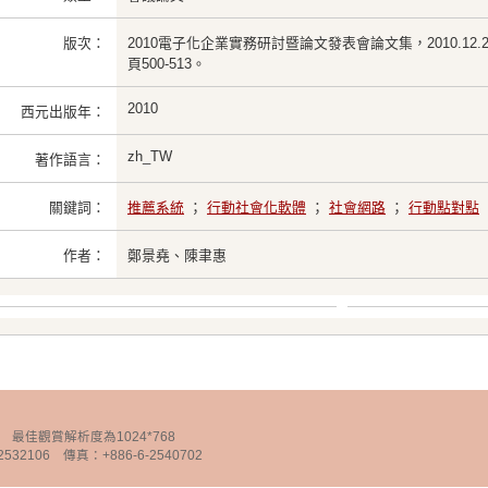
版次：
2010電子化企業實務研討暨論文發表會論文集，2010.1
頁500-513。
2010
西元出版年：
zh_TW
著作語言：
關鍵詞：
推薦系統
；
行動社會化軟體
；
社會網路
；
行動點對點
作者：
鄭景堯、陳聿惠
chnology 最佳觀賞解析度為1024*768
32106 傳真：+886-6-2540702