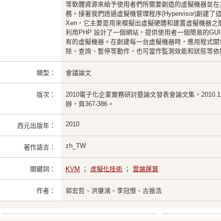
等軟體資源來給予使用者們所需要創造的虛擬機器並在
務。接著我們透過虛擬機管理程序(Hypervisor)創建
Xen，它主要是用來模擬出虛擬硬體和建置虛擬機器之
利用PHP 設計了一個網站，提供使用者一個簡易的GU
有的虛擬機器。在創建每一台虛擬機器時，應用程式開
除、查詢、暫停等動作，也可當作監測效能和狀態等依
類型：
會議論文
版次：
2010電子化企業實務研討暨論文發表會論文集，2010.
辦，頁367-386。
2010
西元出版年：
zh_TW
著作語言：
關鍵詞：
KVM
；
虛擬化技術
；
雲端運算
作者：
郭宏哲、洪肇鴻、李冠憬、古振浩