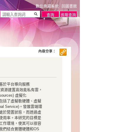
數位典藏系統
回圖書館
內容分享：
基於平台導向服務
有的軟硬體資源建置高效能私有雲，
urces) 虛擬化
ts)，其中包括了虛擬軟硬體、虛擬
 Service)。發展雲端環
處於閒置狀態，而透過虛
使用率。本研究的目標是
工作環境，使其可以很容
我們結合實體硬體和OS