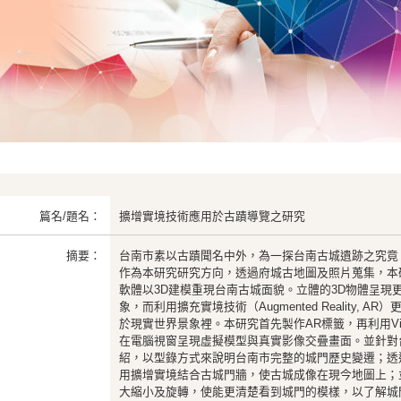
篇名/題名：
擴增實境技術應用於古蹟導覽之研究
摘要：
台南市素以古蹟聞名中外，為一探台南古城遺跡之究竟
作為本研究研究方向，透過府城古地圖及照片蒐集，本研究使用A
軟體以3D建模重現台南古城面貌。立體的3D物體呈現
象，而利用擴充實境技術（Augmented Reality, 
於現實世界景象裡。本研究首先製作AR標籤，再利用Vi
在電腦視窗呈現虛擬模型與真實影像交疊畫面。並針對
紹，以型錄方式來說明台南市完整的城門歷史變遷；透
用擴增實境結合古城門牆，使古城成像在現今地圖上；
大縮小及旋轉，使能更清楚看到城門的模樣，以了解城