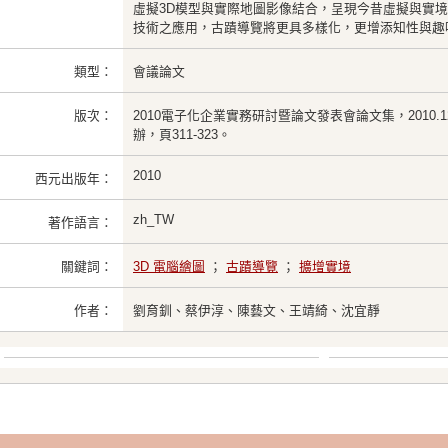
虛擬3D模型與實際地圖影像結合，呈現今昔虛擬與實
技術之應用，古蹟導覽將更具多樣化，更增添知性與趣
類型：
會議論文
版次：
2010電子化企業實務研討暨論文發表會論文集，2010.
辦，頁311-323。
2010
西元出版年：
zh_TW
著作語言：
關鍵詞：
3D 電腦繪圖
；
古蹟導覽
；
擴增實境
作者：
劉育釧、蔡伊淳、陳藝文、王靖綺、沈宜靜