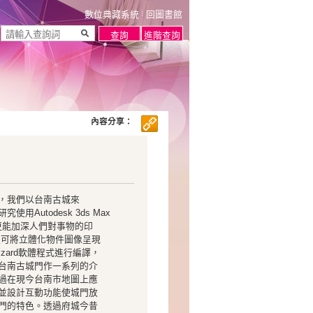
數位典藏系統
回圖書館
內容分享：
，我們以台南古城來
utodesk 3ds Max
更能加深人們對事物的印
AR）更可將立體化物件圖像呈現
zard軟體程式進行編譯，
台南古城門作一系列的介
過在現今台南市地圖上應
並設計互動功能使城門放
門的特色。透過府城今昔