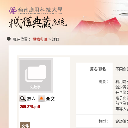
現在位置：
機構典藏
> 詳目
篇名/題名：
不同企
摘要：
利用電
減少資
升企業
電子化
前企業
269-279.pdf
業導入
類型：
會議論
文件