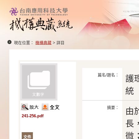
現在位置：
機構典藏
> 詳目
篇名/題名：
護
統
摘要：
由
241-256.pdf
長
微
文件