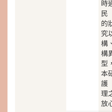
時
民
的
究
構
構
型
本
護
理
放