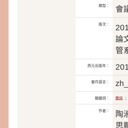
類型：
會
版次：
2
論文
管系
20
西元出版年：
zh
著作語言：
關鍵詞：
簡訊
作者：
陶
思