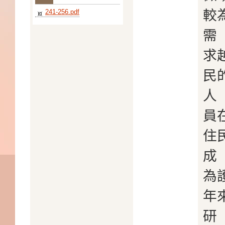
較
241-256.pdf
需
求
民
人
員
住
成
為
年
研