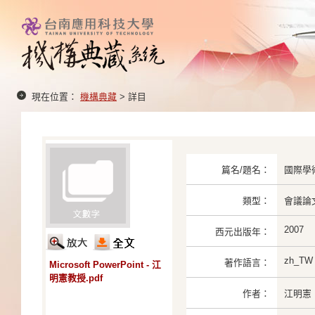
現在位置：
機構典藏
> 詳目
篇名/題名：
國際學
類型：
會議論
2007
西元出版年：
zh_TW
著作語言：
Microsoft PowerPoint - 江
明憲教授.pdf
作者：
江明憲