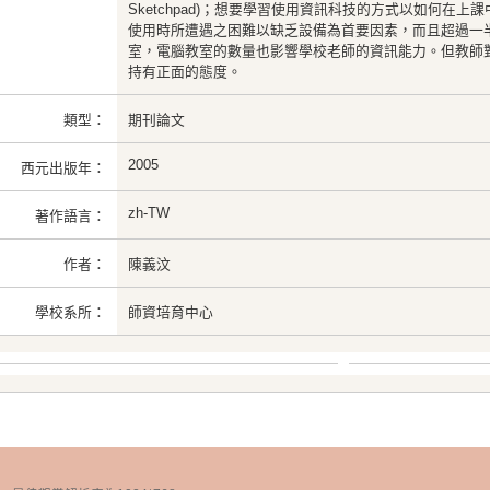
Sketchpad)；想要學習使用資訊科技的方式以如何在
使用時所遭遇之困難以缺乏設備為首要因素，而且超過一
室，電腦教室的數量也影響學校老師的資訊能力。但教師
持有正面的態度。
類型：
期刊論文
2005
西元出版年：
zh-TW
著作語言：
作者：
陳義汶
學校系所：
師資培育中心