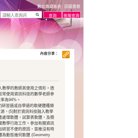
數位典藏系統
回圖書館
內容分享：
入教學的教師其使用之情形。透
較常使用資訊科技的數學老師參
率為94%。
(2)研習過或自學過的軟硬體種類
資源，(5)對於資訊科技融入教學
書處理軟體，試算表軟體，及簡
理教學行政工作。參加有關資訊
加研習不便的原因，首推沒有時
態幾何軟體 (Geometry