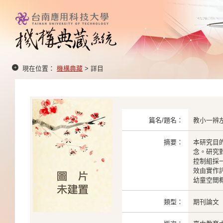
現在位置：
機構典藏
> 詳目
篇名/題名：
教小一辨
摘要：
本研究目
念。研究
控制組採
效由實作
幼童空間
類型：
期刊論文