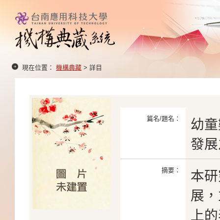
現在位置：
機構典藏
> 詳目
篇名/題名：
幼童
發展
摘要：
本研
展，
上的