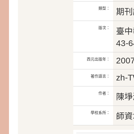
類型：
期刊
版次：
臺中
43-
200
西元出版年：
zh-
著作語言：
作者：
陳埩
學校系所：
師資