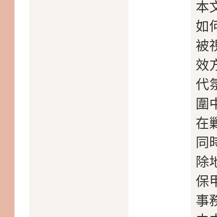
本
如
被
效
代
圍
在
同
除
保
事