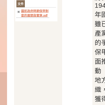
19
文件
國民政府時期保甲制
年
度的展開與實施.pdf
雖
產
的
保
面
動
地
織
獲