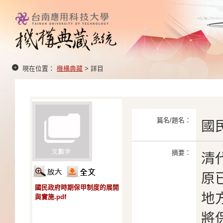
現在位置：
機構典藏
> 詳目
篇名/題名：
國
摘要：
清
原
國民政府時期保甲制度的展開
地
與實施.pdf
將