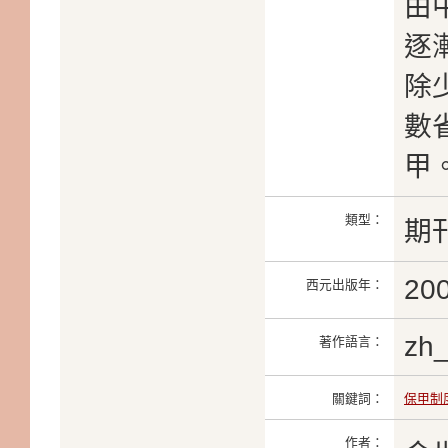
由
逐
除
數
甲
類型：
期
20
西元出版年：
zh
著作語言：
關鍵詞：
保甲制
作者：