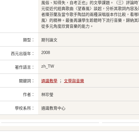
風俗、知得失，自考正也」的文學課題。（三）評論時
元從近代經典歌曲〈望春風〉談起，分析其歌詞內容及
者陳芬蘭及當今歌手陶喆的兩種演唱版本作比較，看哪
風〉的精神。最後再讓學生聆聽時下流行音樂，歸納其
從多元角度欣賞音樂的能力。
類型：
期刊論文
2008
西元出版年：
zh_TW
著作語言：
關鍵詞：
通識教學
；
文學與音樂
作者：
林珍瑩
學校系所：
通識教育中心