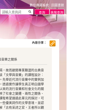
數位典藏系統
回圖書館
內容分享：
與音樂之關係
隔，故而避開專業艱澀的古典音
談「文學與音樂」的課程設計：
。先舉近代流行音樂中的實例加
，透過實作讓學生真正明白國學
以來的流行音樂和社會文化的關
映了社會之變遷、兩性之關係、
課程希望通過此單元的探討，可
一些優美詞作的文學意境，並認
解「古有采詩之官，王者所以觀