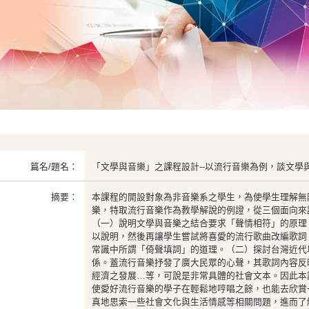
篇名/題名：
「文學與音樂」之課程設計--以流行音樂為例，談文學
摘要：
本課程的開設對象為非音樂系之學生，為使學生理解無
樂，特取流行音樂作為教學解說的例證，從三個面向來
（一）說明文學與音樂之結合要求「聲情相符」的原理
以說明，然後再讓學生嘗試將喜愛的流行歌曲改編歌詞
常識中所謂「倚聲填詞」的道理。（二）探討台灣近代
係。蓋流行音樂抒發了廣大民眾的心聲，其歌詞內容反
經濟之發展…等，可說是非常具體的社會文本。因此本
使愛好流行音樂的學子在輕鬆地哼唱之餘，也能去欣賞
真地思索一些社會文化與生活情感等相關問題，進而了