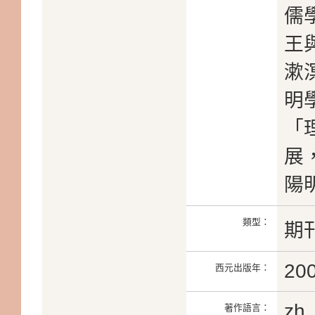
儒
王
漱
明
「
展
陽
類型：
期
20
西元出版年：
zh
著作語言：