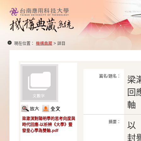
現在位置：
機構典藏
> 詳目
篇名/題名：
梁
回
軸
梁漱溟對陽明學的思考向度與
摘要：
以
時代回應-以析辨《大學》暨
發皇心學為雙軸.pdf
封