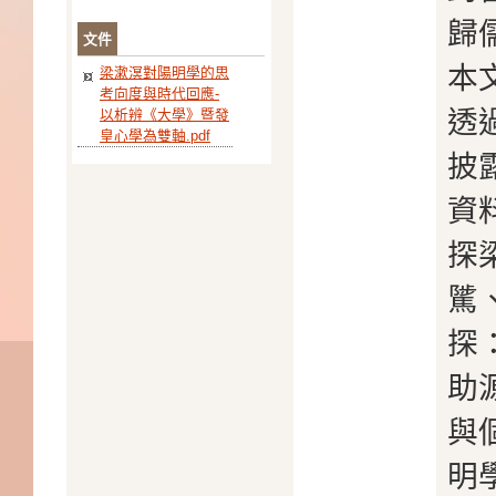
歸
文件
本
梁漱溟對陽明學的思
考向度與時代回應-
透
以析辨《大學》暨發
皇心學為雙軸.pdf
披
資
探
騭
探
助
與
明