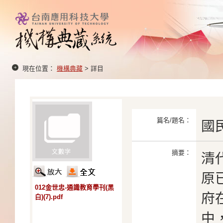
現在位置：
機構典藏
> 詳目
篇名/題名：
國
摘要：
清
原
012金世忠-通識教育學刊(黑
府
白)(7).pdf
中