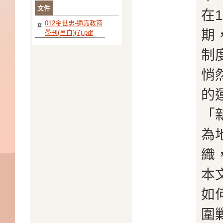
文件
在1
012金世忠-通識教育
期
學刊(黑白)(7).pdf
制
悄
的
「
為
織
本
如
圍