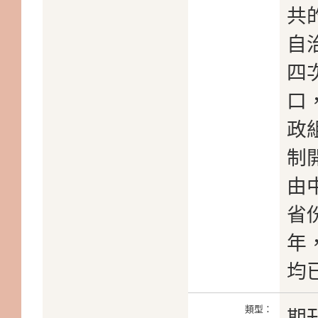
共
自
四
口
政
制
由
省
年
均
類型：
期