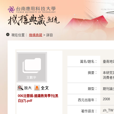
現在位置：
機構典藏
> 詳目
篇名/題名：
臺南地
摘要：
本研究
消費者
類型：
期刊論
006沈蓉娟-通識教育學刊(黑
2008
西元出版年：
白)(7).pdf
zh_TW
著作語言：