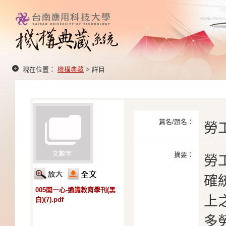
現在位置：
機構典藏
> 詳目
篇名/題名：
勞
摘要：
勞
確
005開一心-通識教育學刊(黑
上
白)(7).pdf
多