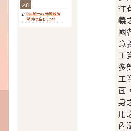
文件
往
005開一心-通識教育
義
學刊(黑白)(7).pdf
國
意
工
多
工
面
身
用
內