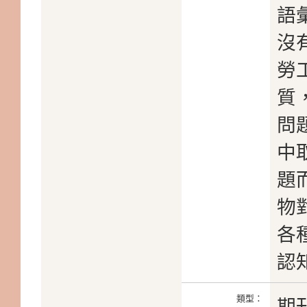
語
沒
勞
質
問
中
題
物
各
認
類型：
期