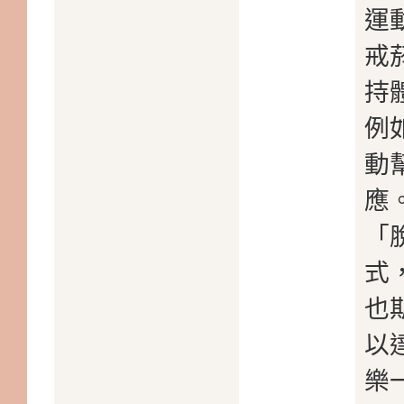
運
戒
持
例
動
應
「
式
也
以
樂