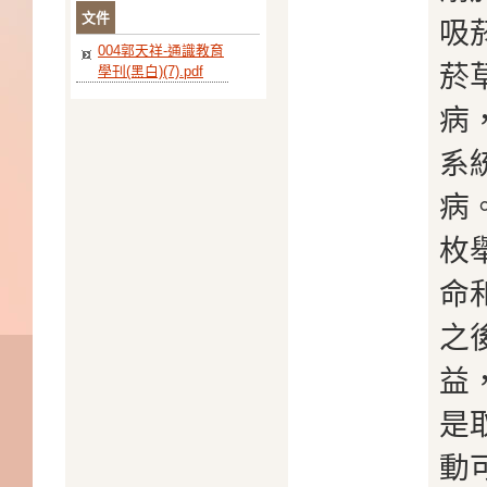
文件
吸
004郭天祥-通識教育
菸
學刊(黑白)(7).pdf
病
系
病
枚
命
之
益
是
動