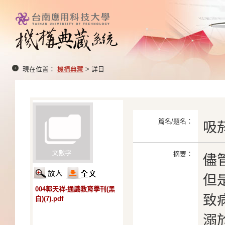
現在位置：
機構典藏
> 詳目
篇名/題名：
吸
摘要：
儘
但
004郭天祥-通識教育學刊(黑
致
白)(7).pdf
溺