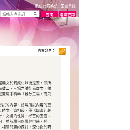
數位典藏系統
回圖書館
內容分享：
經義文於明成化以後定型，即所
而致二、三場之試徒為虛文。然
截至清末科舉「雖分三場，而只
考試的內容、首場所試內容的更
；時文七篇相較，重《四書》義
計、文體的性質、考官的因素、
因，並解釋何以屢經申飭、呼
」相關問題的探討，深化對於明