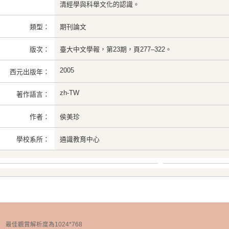
清經學與科舉文化的認識。
類型：
期刊論文
版次：
臺大中文學報，第23期，頁277–322。
2005
西元出版年：
zh-TW
著作語言：
作者：
侯美珍
學校系所：
通識教育中心
chnology 最佳觀賞解析度為1024*768