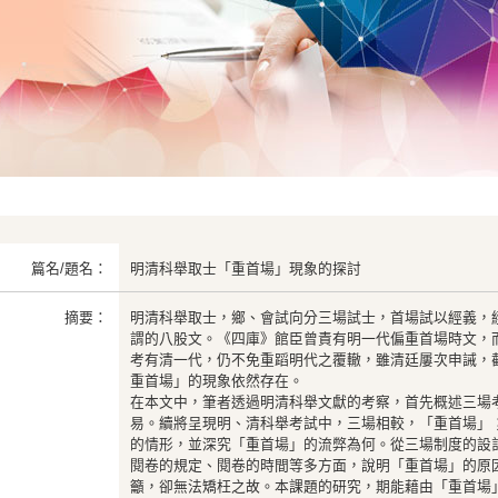
篇名/題名：
明清科舉取士「重首場」現象的探討
摘要：
明清科舉取士，鄉、會試向分三場試士，首場試以經義，
謂的八股文。《四庫》館臣曾責有明一代偏重首場時文，
考有清一代，仍不免重蹈明代之覆轍，雖清廷屢次申誡，
重首場」的現象依然存在。
在本文中，筆者透過明清科舉文獻的考察，首先概述三場
易。續將呈現明、清科舉考試中，三場相較，「重首場」
的情形，並深究「重首場」的流弊為何。從三場制度的設
閱卷的規定、閱卷的時間等多方面，說明「重首場」的原
籲，卻無法矯枉之故。本課題的研究，期能藉由「重首場