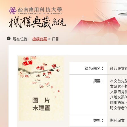
現在位置：
機構典藏
> 詳目
篇名/題名：
談八股文
摘要：
本文首先
文研究不
文獻的角
八股文過
詞用語等
時文作者
類型：
期刊論文