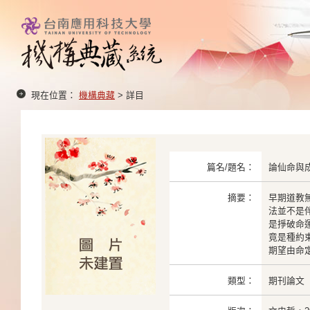
現在位置：
機構典藏
> 詳目
篇名/題名：
論仙命與
摘要：
早期道教
法並不是
是掙破命
竟是種約
期望由命
類型：
期刊論文