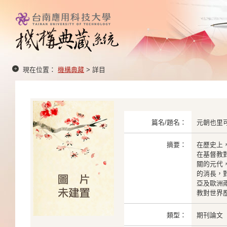
現在位置：
機構典藏
> 詳目
篇名/題名：
元朝也里
摘要：
在歷史上
在基督教
關的元代
的消長，
亞及歐洲
教對世界
類型：
期刊論文