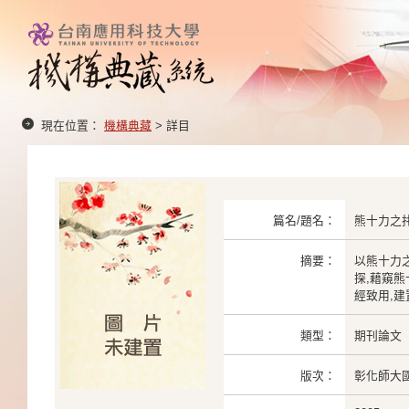
現在位置：
機構典藏
> 詳目
篇名/題名：
熊十力之
摘要：
以熊十力
探,藉窺
經致用,建
類型：
期刊論文
版次：
彰化師大國