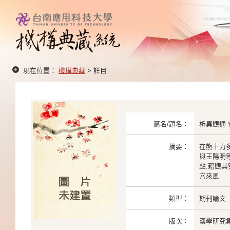
現在位置：
機構典藏
> 詳目
篇名/題名：
析異觀通 
摘要：
在熊十力
與王陽明
點,藉觀其
穴來風.
類型：
期刊論文
版次：
漢學研究集