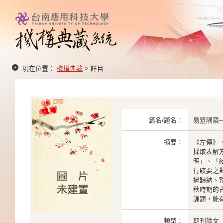
現在位置：
機構典藏
> 詳目
篇名/題名：
易筮隅窺
摘要：
《左傳》
採取表解
明」、「
行賅要之
過歸納、
秋時期的
課題，能
類型：
期刊論文