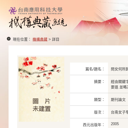
現在位置：
機構典藏
> 詳目
篇名/題名：
問女何所
摘要：
經由關鍵
要道.並
類型：
期刊論文
版次：
台南女子學
2005
西元出版年：