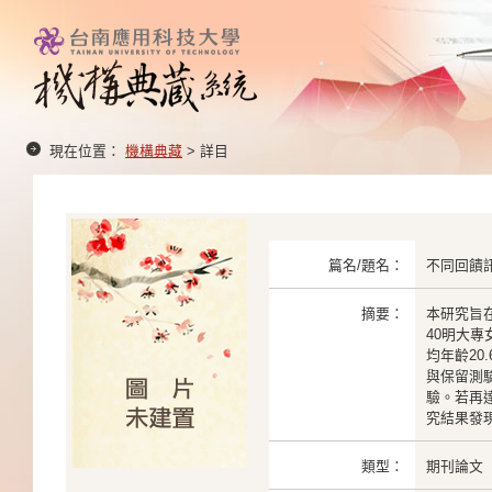
現在位置：
機構典藏
> 詳目
篇名/題名：
不同回饋
摘要：
本研究旨
40明大專女
均年齡20
與保留測
驗。若再達
究結果發
類型：
期刊論文