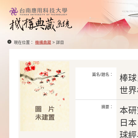
現在位置：
機構典藏
> 詳目
篇名/題名：
棒球
世界
摘要：
本研
日本
球經