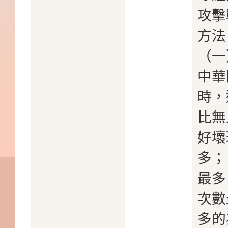
攻擊
方法
（一
中華
時，
比無
好壞
多；
最多
次數
多的