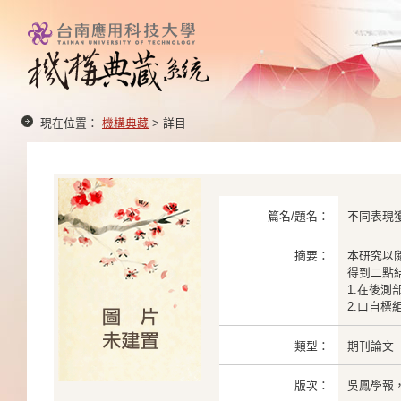
現在位置：
機構典藏
> 詳目
篇名/題名：
不同表現
摘要：
本研究以
得到二點結
1.在後測
2.口自
類型：
期刊論文
版次：
吳鳳學報，