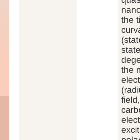
nano
the 
curv
(sta
stat
dege
the 
elect
(radi
field
carb
elect
excit
pola