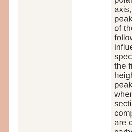
axis,
peak
of th
foll
infl
spec
the f
heig
peak
when
sect
comp
are c
carb