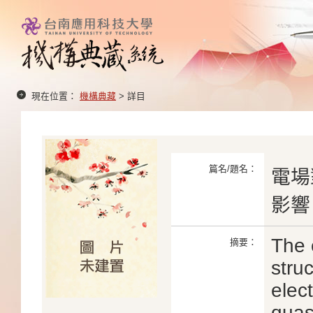
現在位置：
機構典藏
> 詳目
篇名/題名：
電場
影響
The 
摘要：
struc
elec
quas