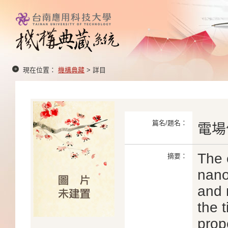
現在位置：
機構典藏
> 詳目
篇名/題名：
電場
The 
摘要：
nano
and 
the 
prop