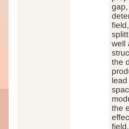
gap,
dete
fiel
spli
well
struc
the 
prod
lead
spac
modu
the e
effe
field.