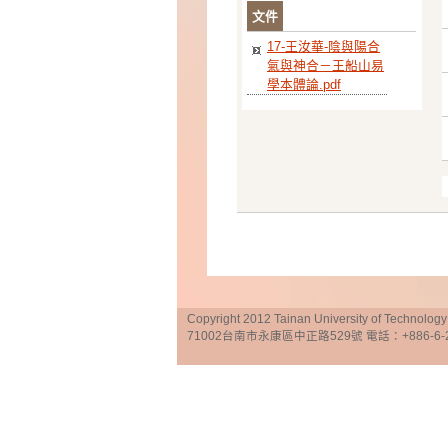
文件
17-王汝華-陰與陽合
氣與神合－王船山易
學本體論.pdf
Copyright 2012 Tainan University of Te
71002台南市永康區中正路529號 電話：+886-6-25