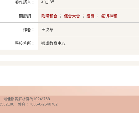
zh_TW
著作語言：
關鍵詞：
陰陽和合
；
保合太合
；
絪縕
；
氣與神和
作者：
王汝華
學校系所：
通識教育中心
chnology 最佳觀賞解析度為1024*768
32106 傳真：+886-6-2540702