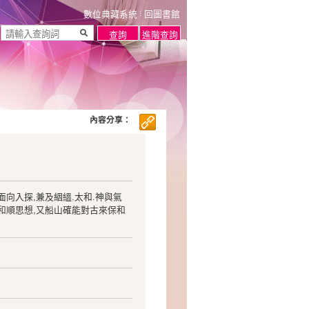
數位典藏系統
回圖書館
內容分享：
面向入探,兼及絪縕.太和.神與氣
.和順思想,又船山確能對古來保和