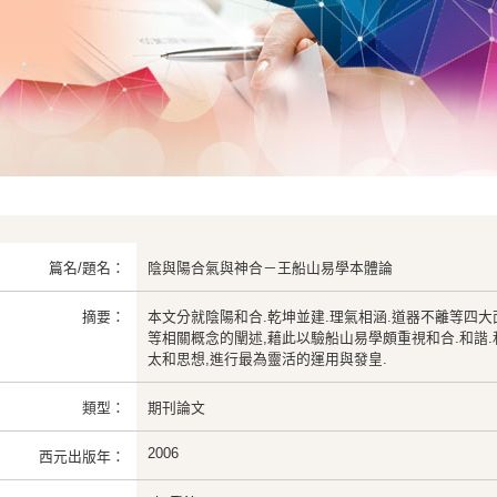
篇名/題名：
陰與陽合氣與神合－王船山易學本體論
摘要：
本文分就陰陽和合.乾坤並建.理氣相涵.道器不離等四大
等相關概念的闡述,藉此以驗船山易學頗重視和合.和諧
太和思想,進行最為靈活的運用與發皇.
類型：
期刊論文
2006
西元出版年：