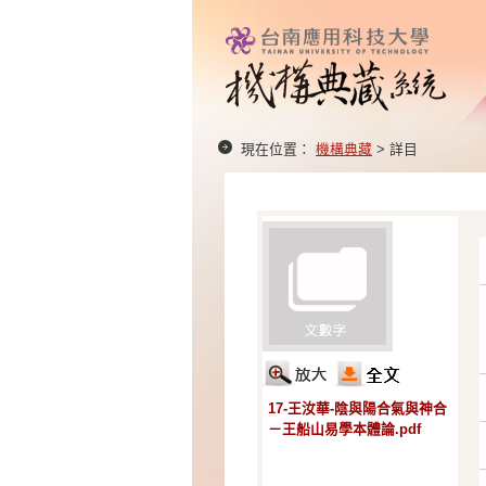
現在位置：
機構典藏
> 詳目
17-王汝華-陰與陽合氣與神合
－王船山易學本體論.pdf