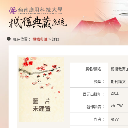
現在位置：
機構典藏
> 詳目
篇名/題名：
藝術教育
類型：
期刊論文
2011
西元出版年：
zh_TW
著作語言：
作者：
張??