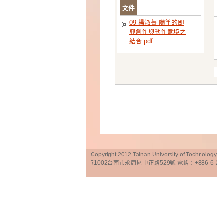
文件
09-楊淑菁-隨筆的即
興創作與動作意境之
結合.pdf
Copyright 2012 Tainan University of Te
71002台南市永康區中正路529號 電話：+886-6-25