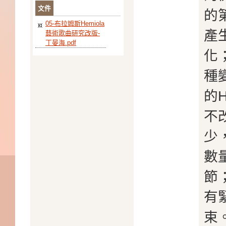
文件
的
05-布拉姆斯Hemiola
產
藝術歌曲研究改版-
丁晏海.pdf
化
種
的
不
少
數
節
有
束