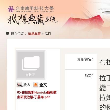
現在位置：
機構典藏
> 詳目
篇名/題名：
布
摘要：
拉
變
05-布拉姆斯Hemiola藝術歌
拉
曲研究改版-丁晏海.pdf
的