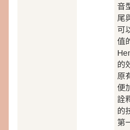
音
尾
可
值
H
的
原
便
詮
的
第