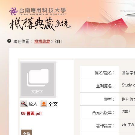
現在位置：
機構典藏
> 詳目
篇名/題名：
國語字
Study o
並列篇名：
類型：
期刊論
2007
西元出版年：
08-曹圓.pdf
zh_TW
著作語言：
文件