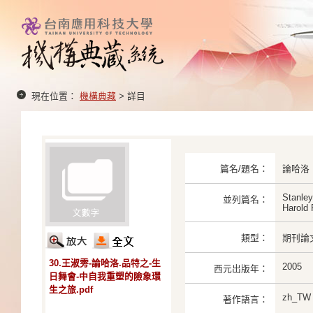
現在位置：
機構典藏
> 詳目
篇名/題名：
論哈洛
Stanley
並列篇名：
Harold 
類型：
期刊論
30.王淑雱-論哈洛.品特之-生
2005
西元出版年：
日舞會-中自我重塑的險象環
生之旅.pdf
zh_TW
著作語言：