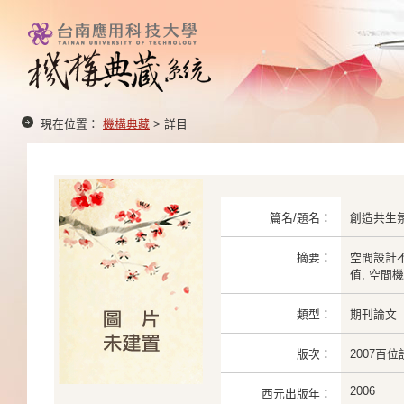
現在位置：
機構典藏
> 詳目
篇名/題名：
創造共生
摘要：
空間設計
值, 空間
類型：
期刊論文
版次：
2007百
2006
西元出版年：