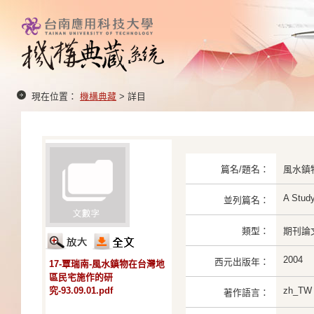
現在位置：
機構典藏
> 詳目
篇名/題名：
風水鎮
A Study
並列篇名：
類型：
期刊論
2004
西元出版年：
17-覃瑞南-風水鎮物在台灣地
區民宅施作的研
究-93.09.01.pdf
zh_TW
著作語言：