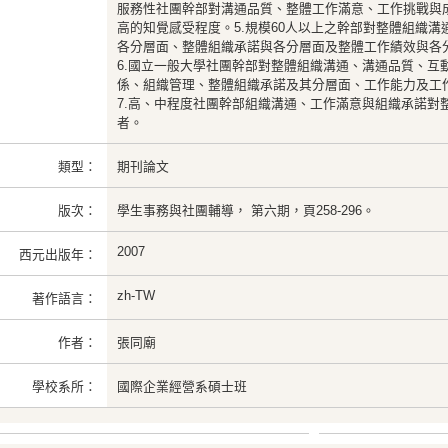
服務性社團幹部對溝通品質、整體工作滿意、工作挑戰與
高的知覺感受程度。5.規模60人以上之幹部對整體組織
各分層面、整體組織承諾與各分層面及整體工作績效與各
6.國立一般大學社團幹部對整體組織溝通、溝通品質、互
係、組織管理、整體組織承諾及其分層面、工作能力及工
7.高、中程度社團幹部組織溝通、工作滿意與組織承諾對
者。
類型：
期刊論文
版次：
學生事務與社團輔導， 第六期，頁258-296。
2007
西元出版年：
zh-TW
著作語言：
作者：
張同廟
學校系所：
國際企業經營系碩士班