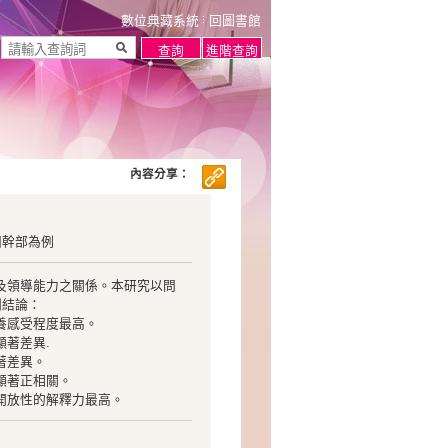
數位典藏系統
回圖書館
內容分享：
團幹部為例
及領導能力之關係。本研究以問
列結論：
養感受程度最高。
著差異.
著差異。
顯著正相關。
開放性的解釋力最高。