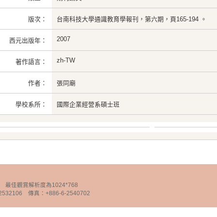
版次：
台南科技大學通識教育學報刊，第六期，頁165-194 。
2007
西元出版年：
zh-TW
著作語言：
作者：
張同廟
學校系所：
國際企業經營系碩士班
chnology 最佳觀賞解析度為1024*768
32106 傳真：+886-6-2540702