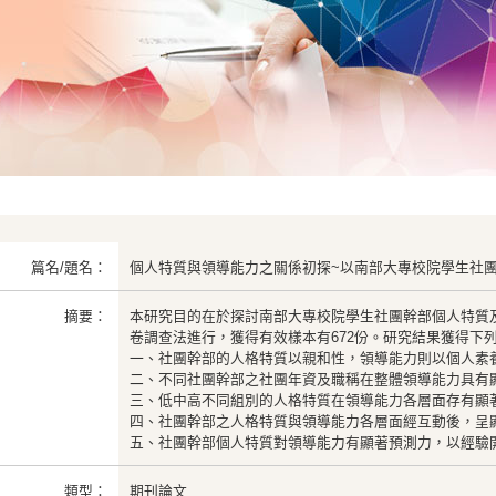
篇名/題名：
個人特質與領導能力之關係初探~以南部大專校院學生社
摘要：
本研究目的在於探討南部大專校院學生社團幹部個人特質
卷調查法進行，獲得有效樣本有672份。研究結果獲得下
一、社團幹部的人格特質以親和性，領導能力則以個人素
二、不同社團幹部之社團年資及職稱在整體領導能力具有顯
三、低中高不同組別的人格特質在領導能力各層面存有顯
四、社團幹部之人格特質與領導能力各層面經互動後，呈
五、社團幹部個人特質對領導能力有顯著預測力，以經驗
類型：
期刊論文