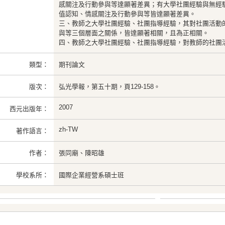
感關注及行動參與等達顯著差異；有大學社團經驗與無經
值認知、情感關注及行動參與等皆達顯著差異。
三、教師之大學社團經驗、社團指導經驗，其對社團活動
與等三個層面之關係，皆達顯著相關，且為正相關。
四、教師之大學社團經驗、社團指導經驗，對教師的社團
類型：
期刊論文
版次：
弘光學報，第五十期，頁129-158。
2007
西元出版年：
zh-TW
著作語言：
作者：
張同廟、陳昭雄
學校系所：
國際企業經營系碩士班