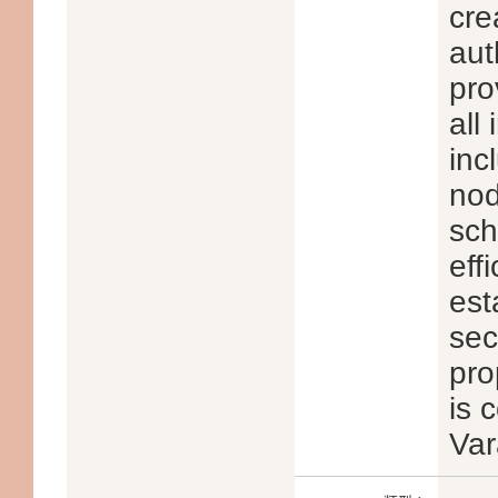
cre
aut
pro
all
inc
nod
sch
eff
est
sec
pr
is 
Var