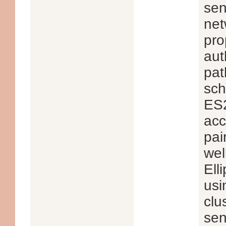
sen
net
pro
aut
pat
sch
ES
acc
pai
wel
Ell
usi
clu
sen