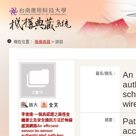
現在位置：
機構典藏
> 詳目
An 
篇名/題名：
aut
sch
wir
李俊達-一個具認證之路徑金
Pat
摘要：
鑰建立及安全通訊方法於無線
感測網路An efficient
acc
sensor-to-sensor
authenticated path-key