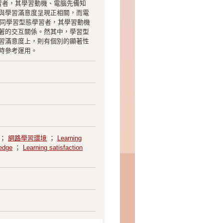
學習者，其學習動機、電腦先備知
與學習滿意度呈現正相關，而電
不同學習型態學習者，其學習動機
著的交互關係。然其中，學習型
習滿意度上，則有個別的顯著性
時參考運用。
；
網路學習環境
；
Learning
edge
；
Learning satisfaction