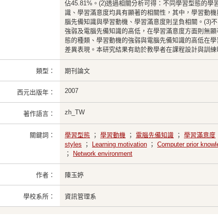
佔45.81%。(2)透過相關分析可得：不同學習型態的
識、學習滿意度均具有顯著的相關性，其中，學習動機
腦先備知識與學習動機、學習滿意度則呈負相關。(3)
強弱及電腦先備知識的高低，在學習滿意度方面則無顯
態的種類、學習動機的強弱與電腦先備知識的高低在學
差異表現。本研究結果有助於教學者在課程設計與訓練
類型：
期刊論文
2007
西元出版年：
zh_TW
著作語言：
關鍵詞：
學習型態
；
學習動機
；
電腦先備知識
；
學習滿意度
styles
；
Learning motivation
；
Computer prior knowl
；
Network environment
作者：
陳玉婷
學校系所：
資訊管理系