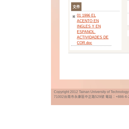
文件
01 1996 EL
ACENTO EN
INGLES Y EN
ESPANOL.
ACTIVIDADES DE
COR.doc
Copyright 2012 Tainan University of Te
71002台南市永康區中正路529號 電話：+886-6-25