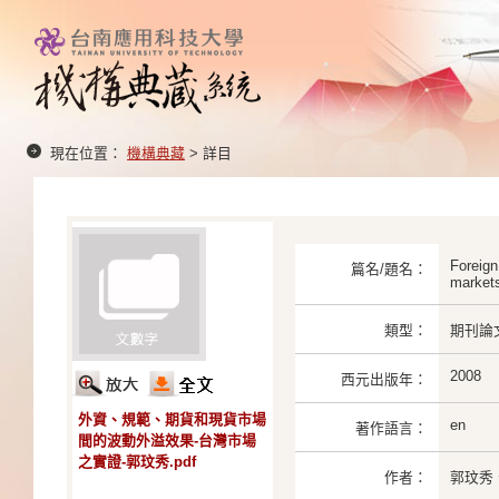
現在位置：
機構典藏
> 詳目
Foreign
篇名/題名：
market
類型：
期刊論
2008
西元出版年：
外資、規範、期貨和現貨市場
en
著作語言：
間的波動外溢效果-台灣市場
之實證-郭玟秀.pdf
作者：
郭玟秀、W